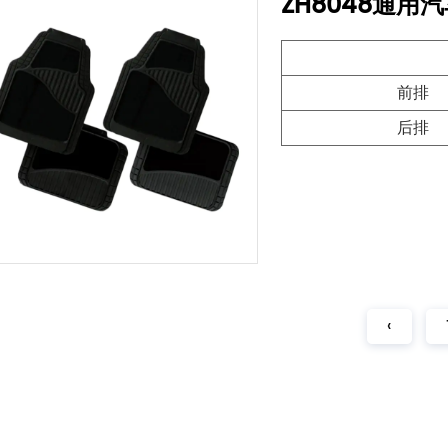
ZH8048通
前排
后排
‹