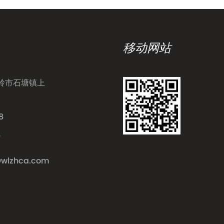
移动网站
岭市石塘镇上
8
7
wlzhca.com